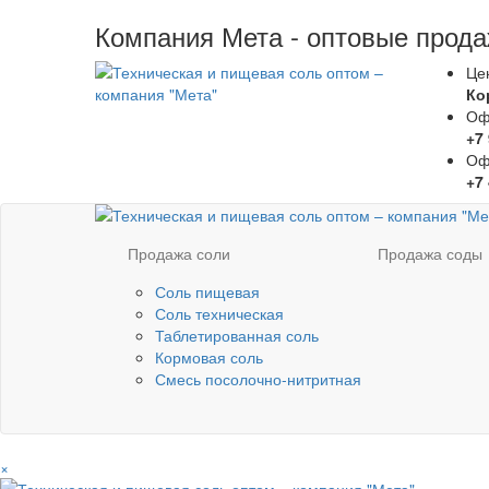
Компания Мета - оптовые прода
Це
Ко
Оф
+7
Оф
+7
Продажа соли
Продажа соды
Соль пищевая
Соль техническая
Таблетированная соль
Кормовая соль
Смесь посолочно-нитритная
×